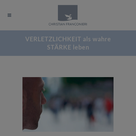
VERLETZLICHKEIT als wahre
STÄRKE leben