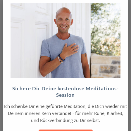
roter Faden durch­ziehen. Das heisst, der
spätere Erwachsene wird aufgrund dieser
Erfahrung seine Gedanken oder Gefühle
unter­drücken aus Angst verletzt zu werden
in Form von Ablehnung.
Es können aber auch gelernte Verhal­tens­
weisen, Überzeu­gungen oder Glaubens­
muster sein, die wir als Kind akzep­tiert
haben. Das bedeutet, gewisse Verhal­tens­
weisen von Menschen aus unserem Umfeld
haben wir übernommen und uns zu eigen
gemacht. Diese sogenannten Prägungen
Sichere Dir Deine kostenlose Meditations-
im Laufe unserer Entwicklung sind zum Teil
Session
bis ins Erwach­se­nen­alter in uns verankert
und beein­flussen unser Verhalten, Denken
Ich schenke Dir eine geführte Meditation, die Dich wieder mit
und Fühlen. Dazu zählen auch sämtliche
Deinem inneren Kern verbindet - für mehr Ruhe, Klarheit,
kollek­tiven Muster, denen wir zum Teil
und Rückverbindung zu Dir selbst.
ausge­setzt sind.