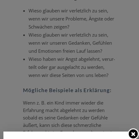
Wieso glauben wir verletzlich zu sein,
wenn wir unsere Probleme, Ängste oder
Schwächen zeigen?
Wieso glauben wir verletzlich zu sein,
wenn wir unseren Gedanken, Gefühlen
und Emotionen freien Lauf lassen?
Wieso haben wir Angst abgelehnt, verur­
teilt oder gar ausge­lacht zu werden,
wenn wir diese Seiten von uns leben?
Mögliche Beispiele als Erklärung:
Wenn z. B. ein Kind immer wieder die
Erfahrung macht abgelehnt zu werden
sobald es seine Gedanken oder Gefühle
äußert, kann sich diese schmerz­liche
Erfahrung bis ins Erwach­se­nen­alter wie ein