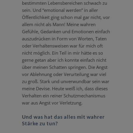
bestimmten Lebens­be­reichen schwach zu
sein. Und “emotional werden” in aller
Öffent­lichkeit ging schon mal gar nicht, vor
allem nicht als Mann! Meine wahren
Gefühle, Gedanken und Emotionen einfach
auszu­drücken in Form von Worten, Taten
oder Verhal­tens­weisen war für mich oft
nicht möglich. Ein Teil in mir hätte es so
gerne getan aber ich konnte einfach nicht
über meinen Schatten springen. Die Angst
vor Ablehnung oder Verur­teilung war viel
zu groß. Stark und unver­wundbar sein war
meine Devise. Heute weiß ich, dass dieses
Verhalten ein reiner Schutz­me­cha­nismus
war aus Angst vor Verletzung.
Und was hat das alles mit wahrer
Stärke zu tun?