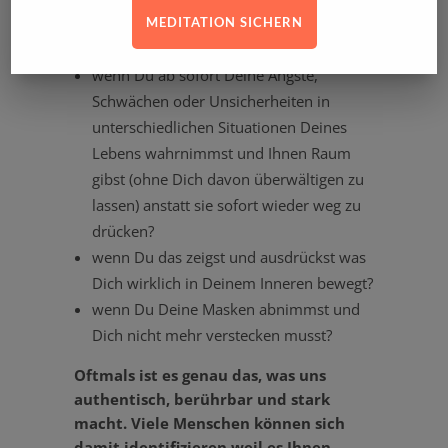
MEDITATION SICHERN
Wie wäre es…
wenn Du ab sofort Deine Ängste,
Schwächen oder Unsicher­heiten in
unter­schied­lichen Situa­tionen Deines
Lebens wahrnimmst und Ihnen Raum
gibst (ohne Dich davon überwäl­tigen zu
lassen) anstatt sie sofort wieder weg zu
drücken?
wenn Du das zeigst und ausdrückst was
Dich wirklich in Deinem Inneren bewegt?
wenn Du Deine Masken abnimmst und
Dich nicht mehr verstecken musst?
Oftmals ist es genau das, was uns
authen­tisch, berührbar und stark
macht. Viele Menschen können sich
damit identi­fi­zieren weil es Ihnen