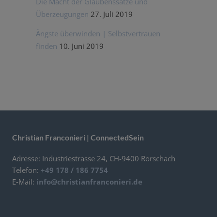
Die Macht der Glaubens­sätze und
Überzeugungen
27. Juli 2019
Ängste überwinden | Selbst­ver­trauen
finden
10. Juni 2019
Christian Franconieri | ConnectedSein
Adresse: Indus­trie­strasse 24, CH-9400 Rorschach
Telefon:
+49 178 / 186 7754
E‑Mail:
info@christianfranconieri.de